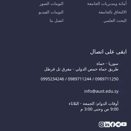
أمانة ومديريات الجامعة
البومات الصور
الالتحاق بالجامعة
البومات الفيديو
البحث العلمي
اتصل بنا
ابقى على اتصال
سوريا - حماة
طريق حماة حمص الدولي - مفرق تل قرطل
0995234246 / 0989711244 / 0989711250
info@aust.edu.sy
أوقات الدوام: الجمعة - الثلاثاء
9:00 ص وحتى 3:00 م