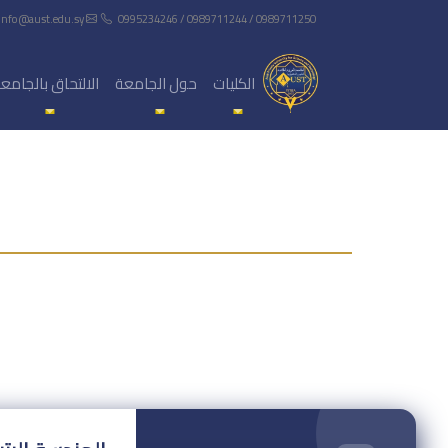
info@aust.edu.sy
0995234246 / 0989711244 / 0989711250
الكليات
حول الجامعة
الالتحاق بالجامع