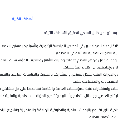
أهداف الكلية
رسالتها من خلال السعي لتحقيق الأهداف الآتية:
لكلية لإعداد المهندسين في تخصص الهندسة البترولية، وتأهيلهم بمستويات مع
تلبية الحاجات الفعلية القائمة في المجتمع.
حدات عمل مهني لتقديم خدمات وخبرات التأهيل والتدريب للمؤسـسات العامة
لين وإنتاجيتهم في هذه المؤسسات.
الدورات الفنية بشكل مستمر، والمشاركة بالبحـوث والدراسات العلمية والتطبي
قتصـادية والاجتماعية للبلاد.
سات واستشارات فنية للمؤسسات العامة والخاصة تساعدها على حل مشاكل م
نتاج العلمي ووسائل التعليم وأساليبه وتشجيع المؤلفـات العلمية والتقنية ذا
علمية التي تقــوم بالبحوث العلمية والتطبيقية الهادفة والمتميـزة وتشجيع البا
 والأدوات البحثية.