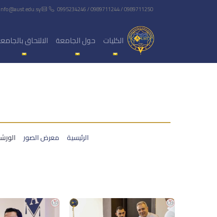
info@aust.edu.sy
0995234246 / 0989711244 / 0989711250
الكليات
حول الجامعة
الالتحاق بالجامع
الرئيسية
معرض الصور
الورشة