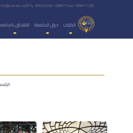
info@aust.edu.sy
0995234246 / 0989711244 / 0989711250
الكليات
حول الجامعة
الالتحاق بالجامع
الرئيس