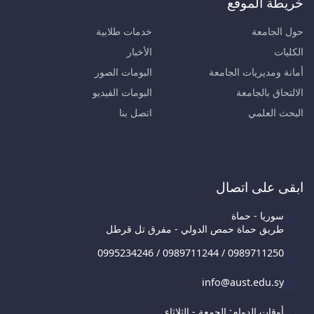
خريطة الموقع
حول الجامعة
خدمات طلابية
الكليات
الأخبار
أمانة ومديريات الجامعة
البومات الصور
الالتحاق بالجامعة
البومات الفيديو
البحث العلمي
اتصل بنا
ابقى على اتصال
سوريا - حماة
طريق حماة حمص الدولي - مفرق تل قرطل
0995234246 / 0989711244 / 0989711250
info@aust.edu.sy
أوقات الدوام: الجمعة - الثلاثاء