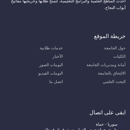
أحدث المناهج العلمية والبرامج التعليمية، لتمنح طلابها وخريجيها مفاتيح
أبواب النجاح.
خريطة الموقع
حول الجامعة
خدمات طلابية
الكليات
الأخبار
أمانة ومديريات الجامعة
البومات الصور
الالتحاق بالجامعة
البومات الفيديو
البحث العلمي
اتصل بنا
ابقى على اتصال
سوريا - حماة
طريق حماة حمص الدولي - مفرق تل قرطل