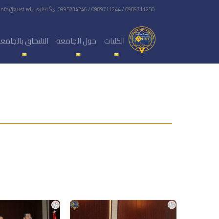
info@aust.edu.sy
0995234246 / 0989711244 / 0989711250
الكليات
حول الجامعة
الالتحاق بالجامع