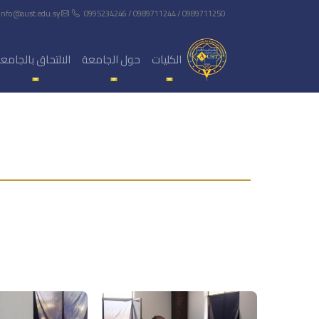
info@aust.edu.sy
0995234246 / 0989711244 / 0989711250
الكليات
حول الجامعة
الالتحاق بالجامع