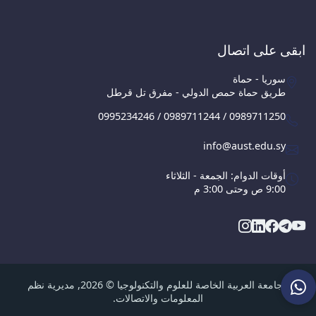
ابقى على اتصال
سوريا - حماة
طريق حماة حمص الدولي - مفرق تل قرطل
0995234246 / 0989711244 / 0989711250
info@aust.edu.sy
أوقات الدوام: الجمعة - الثلاثاء
9:00 ص وحتى 3:00 م
الجامعة العربية الخاصة للعلوم والتكنولوجيا © 2026, مديرية نظم
المعلومات والاتصالات.