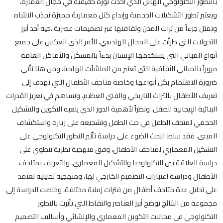
بالتطور التكنولوجي الهائل الذي أحدث ثورة حقيقية في مجال العمارة،
ويعتبر تطور التشكيلات الحجمية وإبداع كتل معمارية مميزة تجذب الانتباه
وتمثل جزءاً من تراث المدن وثقافتها عبر تصميمات عصرية ،حية أحد أبرز
التحولات التي طرأت على المجال الهندسي، الأمر الذي انعكس على جميع
أنواع المباني التي يستخدمها الإنسان بدءاً بالمسكن والأماكن العامة
مروراً بالمباني الثقافية التي تعتبر من المنشآت الهامة، ومن هنا تأتي
ضرورة الاهتمام بكل أنواعها وخاصة متاحف الأطفال التي تهدف إلى
تعريف الأطفال بالتراث التاريخي والفني العظيم، وتساهم في تعزيز القدرات
البنائية الإيجابية للطفل. ونظراً لأهمية الدور الذي يلعبه التكوين والتشكيل
الحجمي لمتحف الطفل في حث الطفل وتشجيعه على زيارة واستكشاف
المبنى، فقد سلط البحث الضوء على دراسة تأثير التطور التكنولوجي على
التشكيل المعماري لمتاحف الأطفال، وفق منهجية نظرية تنطوي على
دراسة العلاقة بين التكنولوجيا والتشكيل المعماري، والتعريف بمتاحف
الأطفال ودراسة اعتبارات التصميم الخارجي لها، ومنهجية تحليلية تعتمد
على تحليل عدة متاحف أطفال من فترات زمنية مختلفة، وخلصت الدراسة إلى
مجموعة من النتائج توضح أبرز العناصر والنقاط التي تأثرت بالتطور
التكنولوجي في مجالات التكوين المعماري والإنشائي وأساليب التصميم