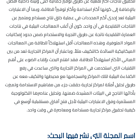
لتحقيق نتاجات أكثر نفعية عن طريق توفير جمالية أعلى وبيئة داخلية أفضل
بالإضافة إلى كونها أكثر استدامة وأكثر توفيراً للطاقة، وبما أن الاعتبارات
البيئية تعد إحدى أكبر المحددات في عملية خلق نتاج مستدام ومتميز عن
النتاجات التقليدية في آن واحد، كون أن أغلب المعالجات البيئية في نتاجات
العمارة التقليدية ناتجة عن طريق التجربة والاستخدام ضمن حدود إمكانيات
المواد المتوفرة، وهذه المعالجات أقل استهلاكاً للطاقة من المعالجات
الميكانيكية السائدة كالتكييف مثلاً. وباعتبار أن المراكز التجارية تعد من بين
المباني الأكثر استهلاكاً للطاقة، فقد اهتم البحث بإلقاء الضوء على أهم
التقنيات التي استخدمت في المراكز التجارية والتي ساعدت في رفع
الكفاءة البيئية لتلك المراكز وانسجامها مع محيطها والتكيف معه عن
طريق تحليل أمثلة لمراكز تجارية حققت جزء من مفاهيم الاستدامة وتميزت
بأدائها الناجح في البيئات المشيدة ضمنها، وتحليل عناصرها التكنولوجية
المستثمرة وفق الاعتبارات البيئية لأجل فتح آفاق مستقبلية أوسع في
كيفية تحقيق مراكز تجارية مستدامة ومعاصرة في وقت واحد.
اسم المجلة التي نشر فيها البحث: