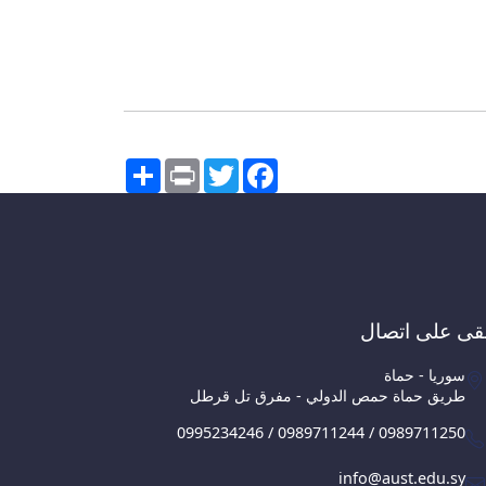
Share
Print
Twitter
Facebook
قى على اتصال
سوريا - حماة
طريق حماة حمص الدولي - مفرق تل قرطل
0995234246 / 0989711244 / 0989711250
info@aust.edu.sy