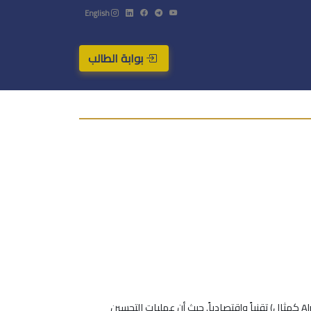
English
بوابة الطالب
إن الهدف الرئيسي للبحث هو تحديد إمكانية زيادة إنتاج النفط باستخدام غاز CO2 القابل للإمتزاج في الحقول السورية (منطقة ديرالزور- حقل Alm كمثال) تقنياً وإقتصادياً. حيث أن عمليات التحسبن