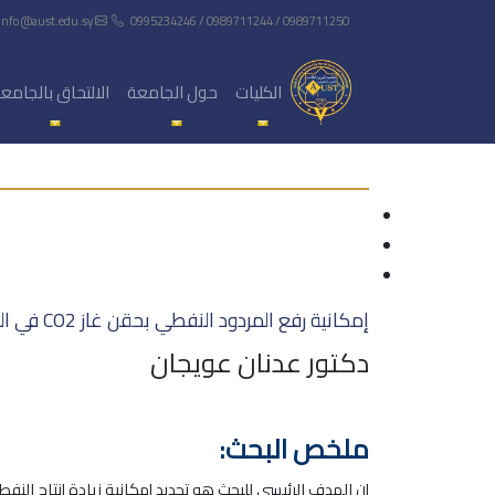
info@aust.edu.sy
0995234246 / 0989711244 / 0989711250
الكليات
حول الجامعة
الالتحاق بالجامع
إمكانية رفع المردود النفطي بحقن غاز CO2 في الحقول السورية
دكتور عدنان عويجان
ملخص البحث: