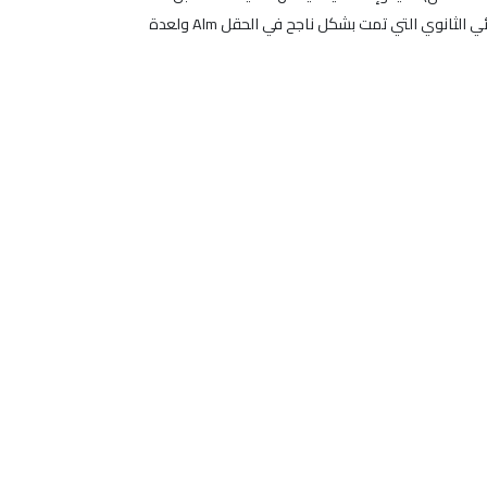
باستخدام طريقة حقن غاز CO2 في الإستثمار المدعم للنفط تسمح باستخراج النفط المتبقي (بعد عمليات الإنتاج الأولية وعمليات الحقن المائي الثانوي التي تمت بشكل ناجح في الحقل Alm ولعدة