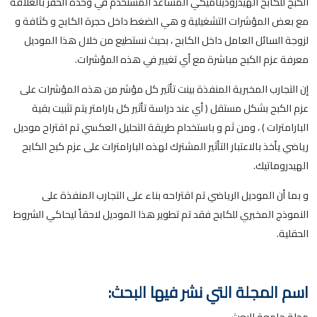
الكبح للكابح الهيدروديناميكي المساعد المستخدم في وحدة الحفر بالعلاقة
مع بعض المؤشرات التشغيلية و هي الضغط داخل حجرة الكابح و كثافة و
لزوجة السائل العامل داخل الكابح ، بحيث نستطيع من خلال هذا الموديل
معرفة عزم الكبح مباشرة مع أي تغيير في هذه المؤشرات.
إن التجارب المخبرية المنفذة بينت تأثير كل مؤشر من هذه المؤشرات على
عزم الكبح بشكل مستقل ( أي عند دراسة تأثير كل بارامتر يتم تثبيت بقية
البارامترات ) ، ومن ثم و باستخدام طريقة التحليل العكسي تم اقتراح موديل
رياضي يأخذ بالاعتبار التأثير المشترك لهذه البارامترات على عزم كبح الكابح
الهيدروماتيك.
و بما أن الموديل الرياضي تم اقتراحه بناء على التجارب المنفذة على
النموذج المخبري للكابح فقد تم تطوير هذا الموديل لاحقاً ليحاكي الشروط
الحقلية.
اسم المجلة التي نشر فيها البحث:
مجلة جامعة البعث.