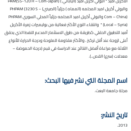
الأكريل أميد " البولي أكريل أميد (الياباني ) (PAM(SS-120 H – Com-Japan
والبولي أكريل اميد المحلمه (المماه ) جزئياً (الصيني) PHPAM (3230 S –
Com – China) والبولي أكريل اميد المحلمه جزئياً المحلي السوري PHPAM
(Local – Syria) " وانتقاء النوع الأكثر فعالية من بوليميرات زمرة الأكريل
أميد للتطبيق الحقلي كطريقة من طرق الاستثمار المدعم للنفط الذي يحقق
أعلى لزوجة عند أقل تركيز ، والأكثر مقاومة للملوحة ودرجة الحرارة للأنواع
الثلاثة مع مراعاة أفضل النتائج عند الدراسة في قيم (درجة الحموضة –
معدلات (سرع) القص..).
اسم المجلة التي نشر فيها البحث:
مجلة جامعة البعث.
تاريخ النشر:
2013.