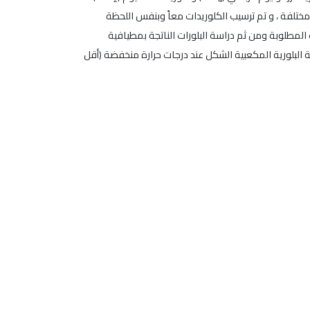
) بتراكيز مختلفة ، و تم ترسيب الكلوريدات معاً وبنفس اللحظة
 المطلوبة ومن ثم دراسة البلورات الناتجة بمطيافية
ت الكالسيوم ذات البنية البلورية المكعبية الشكل عند درجات حرارة منخفضة (أقل