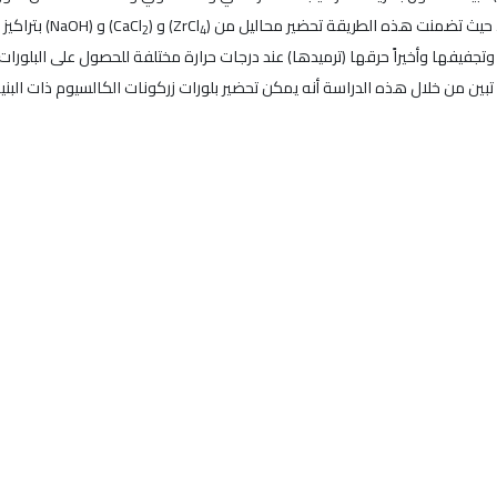
) و (CaCl
) و (NaOH
2
4
تجفيفها وأخيراً حرقها (ترميدها) عند درجات حرارة مختلفة للحصول على البلورات
لسينية X - Ray و جهاز التفاضل الحراري (DTA)، حيث تبين من خلال هذه الدراسة أنه يمكن تحضير بلورات زركونا