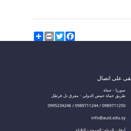
Share
Print
Twitter
Facebook
قى على اتصال
سوريا - حماة
طريق حماة حمص الدولي - مفرق تل قرطل
0995234246 / 0989711244 / 0989711250
info@aust.edu.sy
أوقات الدوام: الجمعة - الثلاثاء