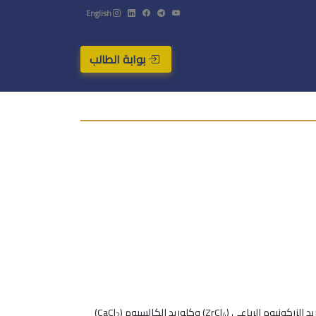
English
بوابة الطالب
ركونيوم الرباعي (ZrCl
) وكلوريد الكالسيوم (CaCl
)
2
4