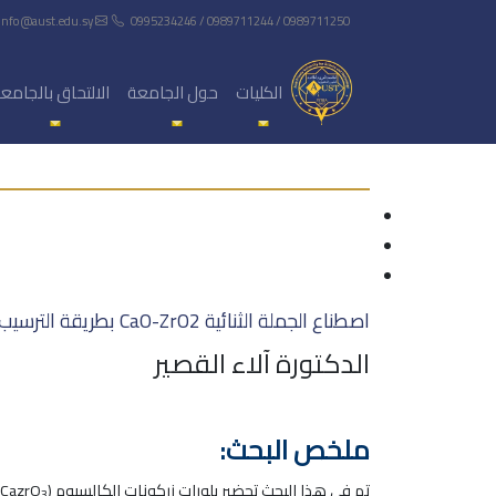
info@aust.edu.sy
0995234246 / 0989711244 / 0989711250
الكليات
حول الجامعة
الالتحاق بالجامع
اصطناع الجملة الثنائية CaO-ZrO2 بطريقة الترسيب المشترك ودراسة بنيتها وخواصها
الدكتورة آلاء القصير
ملخص البحث:
تم في هذا البحث تحضير بلورات زركونات الكالسيوم (CazrO
3