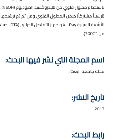
باستخدام محلول قلوي من هيدروكسيد الصوديوم (NaOH) ، حيث تضمنت هذه الطريقة تحضير محاليل من (ZrCl
(ترسيباً مشتركاً) ضمن المحلول القلوي ومن ثم تم ترشيحها و
الأشعة ا
من °700C).
اسم المجلة التي نشر فيها البحث:
مجلة جامعة البعث.
تاريخ النشر:
2013.
رابط البحث: