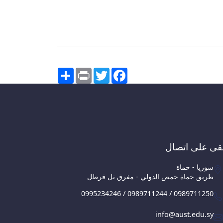
Share
Print
Twitter
Facebook
قى على اتصال
سوريا - حماة
طريق حماة حمص الدولي - مفرق تل قرطل
0995234246 / 0989711244 / 0989711250
info@aust.edu.sy