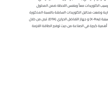
 ترسيب الكلوريدات معاً وبنفس اللحظة ضمن المحلول
وحرارية وضعت محاليل الكلوريدات السابقة بالنسبة المذكورة
في أوتو غلاف عند الدرجة °180C والضغط Ma ثم رمد الناتج عند الدرجة 500C. درست البلورات الناتجة في كلتا الطريقتين بمطيافية الأشعة السينية (X-Ray) و جهاز التفاضل الحراري (DTA). تبين من خلال
حضير بلورات زركونات القصدير ذات البنية البلورية المعينية الشكل عند درجات حرارة منخفضة (أقل من °700C)، ولهذا أهمية كبيرة في الصناعة من حيث توفير الطاقة اللازمة