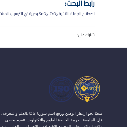
رابط البحث:
اصطناع الجملة الثنائية SnO
-ZrO
بطريقتي الترسيب المشترك
2
2
شارك على:
سعيًا نحو ازدهار الوطن ورفع اسم سوريا عاليًا بالعلم والمعرفة،
فإن الجامعة العربية الخاصة للعلوم والتكنولوجيا تتقدم بخطى
واثقة لتواكب تطور المجتمع الاقتصادي والاجتماعي والعلمي من