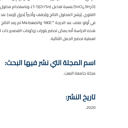
(SnCl
O) بنسبة تفاعل (Zr/Sn)(1:1)، وباستخدام محلول قلوي من هيدروكسيد الأمونيوم (NH
.5H
4
2
القلوي. يُرشح المحلول الناتج ويُجفف وأخيراً يُحرق (يُرمد)
لعملية تحضير الجمل الثنائية.
اسم المجلة التي نشر فيها البحث:
مجلة جامعة البعث.
تاريخ النشر:
2020.