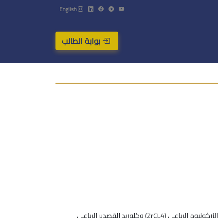
English
بوابة الطالب
) بطريقتي الترسيب المشترك والهيدر وحرارية في وسط قلوي انطلاقاً من كلوريد الزركونيوم الرباعي (ZrCL4) وكلوريد القصدير الرباعي