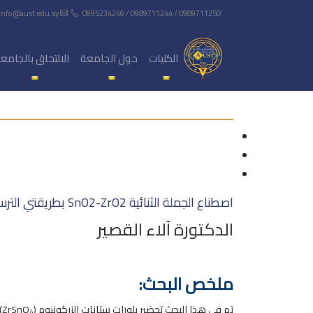
info@aust.edu.sy
0995234246 / 0989711244 / 0989711250
الكليات
حول الجامعة
الالتحاق بالجامع
اصطناع الجملة الثنائية SnO2-ZrO2 بطريقتي الترسيب المشترك والهيدروحرارية ودراسة بنيتها البلورية
الدكتورة آلاء القصير
ملخص البحث:
تم في هذا البحث تحضير بلورات ستانات الزركونيوم (ZrSnO
4