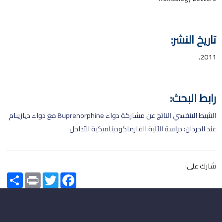
تاريخ النشر:
2011.
رابط البحث:
التثبيط التنفسي الناتج عن مشاركة دواء Buprenorphine مع دواء ديازيبام
عند الجرذان: دراسة الآلية الفارماكوديناميكية للتداخل
شارك على:
Share
Print
Twitter
Facebook