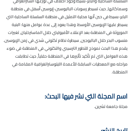
السلسلة الساحلية والباير-بسيط وجود اختلاف في توزعها الستراتغرافي
وسماكاتها, حيث تسيطر رسوبات الباليوسين-إيوسين أسفل في منطقة
الباير-بسيط في حين أنها محلية التمثيل في منطقة السلسلة الساحلية التي
يسيطر عليها الإيوسين الأوسط. وهذا يعود إلى عدة عوامل منها: البنية
الموروثة في المنطقة بعد الإعتلاء الأفيوليتي خلال الماسترختيان, تغيرات
منسوب البحر خلال الباليوجين, سيطرة نظام تكتوني شدي في زمن الإيوسين.
يقدم هذا البحث نموذج للتطور الترسيبي والتكتوني في المنطقة في ضوء
هذه العوامل التي تم تأكيد تأثيرها في المنطقة حقلياً, حيث تطابقت
مراحله مع المعطيات السابقة للأعمدة الليتوستراتغرافية المقامة في
المنطقة.
اسم المجلة التي نشر فيها البحث:
مجلة جامعة تشرين.
تاريخ النشر: