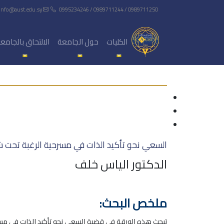
info@aust.edu.sy
0995234246 / 0989711244 / 0989711250
الكليات
حول الجامعة
الالتحاق بالجامع
السعي نحو تأكيد الذات في مسرحية الرغبة تحت شجر
الدكتور الياس خلف
ملخص البحث:
تبحث هذه الورقة في قضية السعي نحو تأكيد الذات في مسرحي