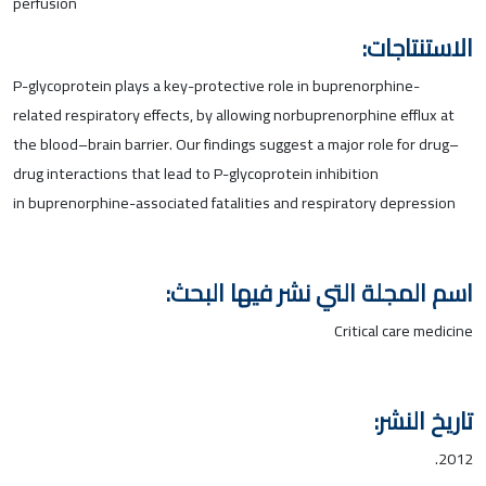
perfusion
الاستنتاجات:
P-glycoprotein
plays a key-protective role in
buprenorphine
-
related
respiratory
effects, by allowing
norbuprenorphine
efflux at
the blood–brain barrier. Our findings suggest a major role for drug–
drug interactions that lead to
P-glycoprotein
inhibition
in
buprenorphine
-associated fatalities and
respiratory
depression
اسم المجلة التي نشر فيها البحث:
Critical care medicine
تاريخ النشر:
2012.