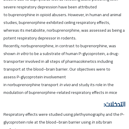
severe
respiratory
depression
have been attributed
to
buprenorphine
in
opioid
abusers. However, in human and animal
studies,
buprenorphine
exhibited ceiling
respiratory
effects,
whereas its metabolite,
norbuprenorphine
, was assessed as being a
potent
respiratory
depressor in rodents.
Recently,
norbuprenorphine
, in contrast to
buprenorphine
, was
shown
in vitro
to be a substrate of human
P-glycoprotein
, a drug-
transporter involved in all steps of pharmacokinetics including
transport at the blood–brain barrier. Our objectives were to
assess
P-glycoprotein
involvement
in
norbuprenorphine
transport
in vivo
and study its role in the
modulation of
buprenorphine
-related
respiratory
effects in mice
التدخلات:
Respiratory
effects were studied using
plethysmography
and the
P-
glycoprotein
role at the blood–brain barrier using
in situ
brain