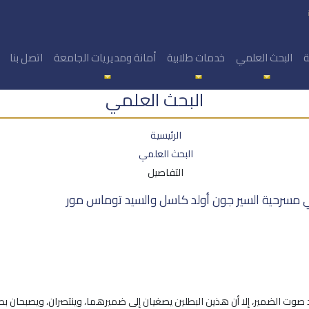
ة
البحث العلمي
خدمات طلابية
أمانة ومديريات الجامعة
اتصل بنا
البحث العلمي
الرئيسية
البحث العلمي
التفاصيل
 في مسرحية السير جون أولد كاسل والسيد توماس مور
 صوت الضمير، إلا أن هذين البطلين يصغيان إلى ضميرهما، وينتصران، ويصبحان بط