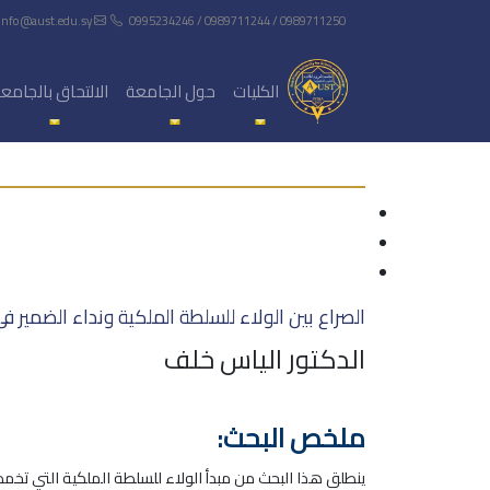
info@aust.edu.sy
0995234246 / 0989711244 / 0989711250
الكليات
حول الجامعة
الالتحاق بالجامع
الصراع بين الولاء للسلطة الملكية ونداء الضمير
الدكتور الياس خلف
ملخص البحث:
ينطلق هذا البحث من مبدأ الولاء للسلطة الملكية التي تخمد