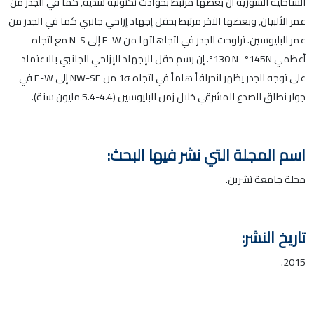
الساحلية السورية أن بعضها مرتبط بحوادث تكتونية شدية, كما في الجدر من
عمر الألبيان, وبعضها الآخر مرتبط بحقل إجهاد إزاحي جانبي كما في الجدر من
عمر البليوسين. تراوحت الجدر في اتجاهاتها من E-W إلى N-S مع اتجاه
أعظمي º130 N- º145N. إن رسم حقل الإجهاد الإزاحي الجانبي بالاعتماد
على توجه الجدر يظهر انحرافاً هاماً في اتجاه 1σ من NW-SE إلى E-W في
جوار نطاق الصدع المشرقي خلال زمن البليوسين (4.4-5.4 مليون سنة).
اسم المجلة التي نشر فيها البحث:
مجلة جامعة تشرين.
تاريخ النشر:
2015.