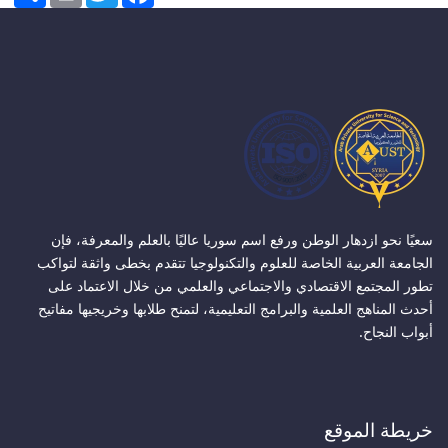
سعيًا نحو ازدهار الوطن ورفع اسم سوريا عاليًا بالعلم والمعرفة، فإن
الجامعة العربية الخاصة للعلوم والتكنولوجيا تتقدم بخطى واثقة لتواكب
تطور المجتمع الاقتصادي والاجتماعي والعلمي من خلال الاعتماد على
أحدث المناهج العلمية والبرامج التعليمية، لتمنح طلابها وخريجيها مفاتيح
أبواب النجاح.
خريطة الموقع