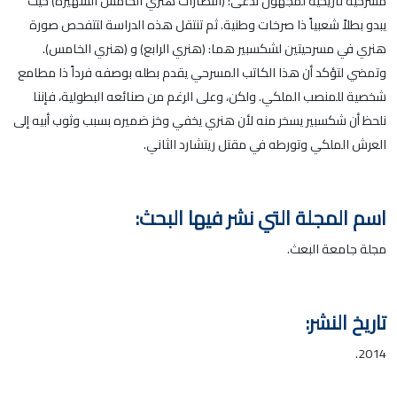
مسرحية تاريخية لمجهول تدعى: (انتصارات هنري الخامس الشهيرة) حيث
يبدو بطلاً شعبياً ذا صرخات وطنية. ثم تنتقل هذه الدراسة لتتفحص صورة
هنري في مسرحيتين لشكسبير هما: (هنري الرابع) و (هنري الخامس).
وتمضي لتؤكد أن هذا الكاتب المسرحي يقدم بطله بوصفه فرداً ذا مطامع
شخصية للمنصب الملكي. ولكن، وعلى الرغم من صنائعه البطولية، فإننا
نلحظ أن شكسبير يسخر منه لأن هنري يخفي وخز ضميره بسبب وثوب أبيه إلى
العرش الملكي وتورطه في مقتل ريتشارد الثاني.
اسم المجلة التي نشر فيها البحث:
مجلة جامعة البعث.
تاريخ النشر:
2014.