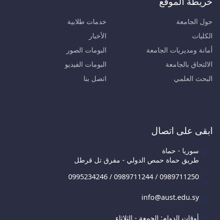
خريطة الموقع
حول الجامعة
خدمات طلابية
الكليات
الأخبار
أمانة ومديريات الجامعة
البومات الصور
الالتحاق بالجامعة
البومات الفيديو
البحث العلمي
اتصل بنا
ابقى على اتصال
سوريا - حماة
طريق حماة حمص الدولي - مفرق تل قرطل
0995234246 / 0989711244 / 0989711250
info@aust.edu.sy
أوقات الدوام: الجمعة - الثلاثاء