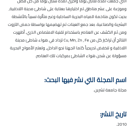
التي جمعت لمدة ثلاثين يوماً وأخرى لمدة ستين يوماً من كل فصل
وموزعة على عشر مناطق تم اختيارها بعناية على شاطئ مدينة اللاذقية,
بحيث تكون متاخمة للمياه البحرية الساحلية وغير متأثرة نسبياً بالأنشطة
البشرية والصناعية. بعد جمع العينات تم تهضيمها بواسطة حمض الآزوت
ومن ثم الكشف عن العناصر باستخدام تقنية الامتصاص الذري. أظهرت
النتائج أن تراكيز كل من Cu, Mn, Zn , Fe تزداد في هواء شاطئ مدينة
اللاذقية و تنخفض تدريجياً كلما اتجهنا نحو الداخل, وتعتبر الأمواج البحرية
مسؤولة عن شحن هواء الشاطئ بمركبات تلك العناصر.
اسم المجلة التي نشر فيها البحث:
مجلة جامعة تشرين.
تاريخ النشر:
2010.