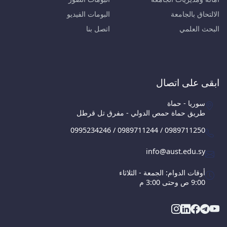
الالتحاق بالجامعة
البومات الفيديو
البحث العلمي
اتصل بنا
ابقى على اتصال
سوريا - حماة
طريق حماة حمص الدولي - مفرق تل قرطل
0995234246 / 0989711244 / 0989711250
info@aust.edu.sy
أوقات الدوام: الجمعة - الثلاثاء
9:00 ص وحتى 3:00 م