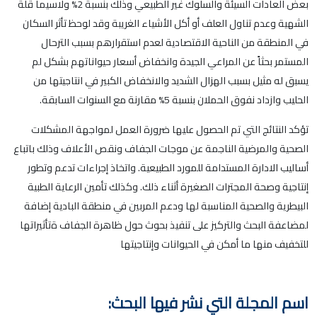
بعض العادات السيئة والسلوك غير الطبيعي وذلك بنسبة 2% ولاسيما قلة
الشهية وعدم تناول العلف أو أكل الأشياء الغريبة وقد لوحظ تأثر السكان
في المنطقة من الناحية الاقتصادية لعدم استقرارهم بسبب الترحال
المستمر بحثاً عن المراعي الجيدة وانخفاض أسعار حيواناتهم بشكل لم
يسبق له مثيل بسبب الهزال الشديد والانخفاض الكبير في انتاجيتها من
الحليب وازداد نفوق الحملان بنسبة 5% مقارنة مع السنوات السابقة.
تؤكد النتائج التي تم الحصول عليها ضرورة العمل لمواجهة المشكلات
الصحية والمرضية الناجمة عن موجات الجفاف ونقص الأعلاف وذلك باتباع
أساليب الادارة المستدامة للمورد الطبيعية. واتخاذ إجراءات تدعم وتطور
إنتاجية وصحة المجترات الصغيرة أثناء ذلك. وكذلك تأمين الرعاية الطبية
البيطرية والصحية المناسبة لها ودعم المربين في منطقة البادية إضافة
لمضاعفة البحث والتركيز على تنفيذ بحوث حول ظاهرة الجفاف ةتأثيراتها
للتخفيف منها ما أمكن في الحيوانات وإنتاجيتها
اسم المجلة التي نشر فيها البحث: