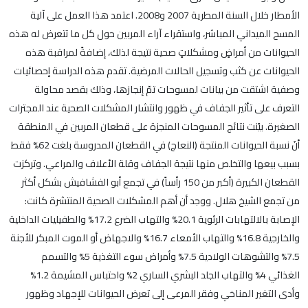
الأمطار خلال السنة المطرية 2007 و2008. اعتمد هذا العمل على آلية
المسح الميداني المباشر، واستقراء آراء المربين حول كل ما تتعرض له هذه
الحيوانات من أمراضٍ ومشكلاتٍ صحية نتيجة لذلك، إضافةً لمراقبة هذه
الحيوانات عن كثب وتسجيل الحالات المرضية. تقدم هذه الدراسة إحصائيات
وصفية اشتقت من بيانات لمسوحات تمّ إنجازها، وذلك بقصد محاولة
التعرف على تأثير الجفاف في ظهور وانتشار المشكلات الصحية عند المجترات
الصغيرة. بيًنت نتائج المسوحات المنجزة على قطعان المربين في المنطقة
أنَ نسبة الحيوانات المنتجة (النعاج) في القطعان المدروسة بلغت 62% فقط
بسبب بيعها والتخلص منها نتيجة الجفاف وقلة الأعلاف والمراعي. وتركزت
القطعان الكبيرة (أكبر من 150 رأساً) في تجمع أبو الفشافيش بشكل أكثر
من تجمع الشيخ هلال. ووجد أن أهم المشكلات الصحية المنتشرة كانت:
الإصابة بالالتهابات الرئوية 20.1% والتهاب الضرع 17.2% والطفيليات الداخلية
والخارجية 16.8% والتهاب الأمعاء 16.7% والاجهاض أو الموت المبكر للأجنة
7.5% والتشوهات الولادية 7.5% وأمراض سوء التغذية 5% والتسمم
الغذائي 4% والتهاب الجلد البشري الساري 2% واحتباس المشيمة 1.2%
وأدى التغير المناخي وفقر المرعى إلى تعرض الحيوانات للإجهاد وظهور