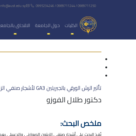
info@aust.edu.sy
0995234246 / 0989711244 / 0989711250
الكليات
حول الجامعة
الالتحاق بالجامع
تأثير الرش الورقي بالجبريلين GA3 لأشجار صنفي الزيتون الصوراني والدعيبلي في عملية التمايز الزهري
دكتور طلال الفوزو
ملخص البحث: