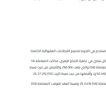
 واستخدم في التجربة تصميم القطاعات العشوائية الكاملة.
كان تأثير معاملات الرش في الصفات المدروسة واضحاً، فزاد النمو الخضري بشكل كبير ونسبة الزيت بكلا التركيزين المستخدمين، ولكنه أثر بشكل سلبي في عملية التمايز الزهري، فكانت المعاملة S6
الأفضل من حيث طول الطرد لموسمي الدراسة للصنف الصوراني فبلغت (28.38 سم)، وكادت أن تنعدم النسبة المئوية للبراعم الزهرية في المعاملة (S6) والتي بلغت (6.90%)، والأفضل من حيث نسبة
أما للصنف الدعيبلي فتفوقت المعاملة (S6) حيث بلغ طول الطرد (28.75سم)، والنسبة المثوية للبراعم الزهرية (S1) (45.32 %) وأقلها عند المعاملة (S6) (3.49 %)، ونسبة العقد تفوقت المعاملة (S0)