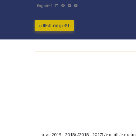
English
بوابة الطالب
نُفذ البحث على أشجار صنفي الزيتون الصوارني والدعيبلي بعمر 18 سنة المزروعة في قرية الربيعة الواقعة على بعد 10كم غرب حمص، خلال الموسمين الزراعيين (2017 - 2018)، (2018 - 2019) بغية