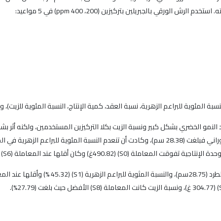
ورقي بالجبريلين بتركيزين (200، 400 ppm) في 5 مواعيد:
 المئوية للبراعم الزهرية، نسبة العقد، كمية الإنتاج، النسبة المئوية للزيت)،