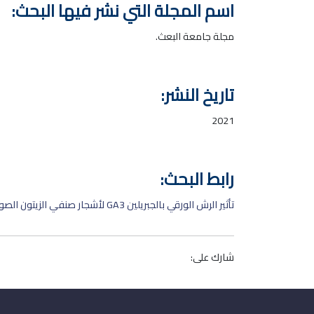
اسم المجلة التي نشر فيها البحث:
مجلة جامعة البعث.
تاريخ النشر:
2021
رابط البحث:
تأثير الرش الورقي بالجبريلين GA3 لأشجار صنفي الزيتون الصوراني والدعيبلي في عملية التمايز الزهري
شارك على: