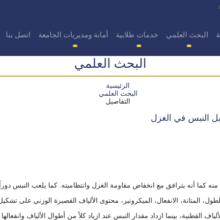
ة
البحث العلمي
خدمات طلابية
أمانة ومديريات الجامعة
اتصل بنا
البحث العلمي
الرئيسية
البحث العلمي
التفاصيل
يل النبس في الغزل
 كما أنه يترافق مع انخفاض مقاومة الغزل وانتظاميته. كما يلعب النبس دوراً 
طول، المتانة، الانفعال، الميكرونير، محتوى الألياف القصيرة الوزني على تشكي
لياف القطنية، بينما ازداد مقدار النبس عند ازياد كلاً من أطوال الألياف وانفعاله