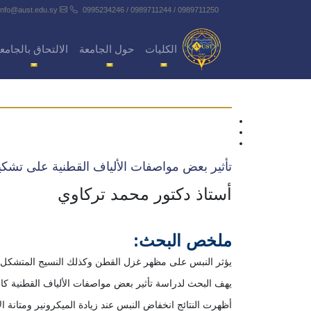
info@aust.edu.sy
0995234246 / 0989711244 / 0989711250
الكليات
حول الجامعة
الالتحاق بالجامع
تأثير بعض مواصفات الألياف القطنية على تشك
أستاذ دكتور محمد تركاوي
ملخص البحث:
يؤثر النبس على مظهر غزل القطن وكذلك النسيج المتشكل منه
يهف البحث لدراسة تأثير بعض مواصفات الألياف القطنية كال
أظهرت النتائج انخفاض النبس عند زيادة الميكرونير ومتانة الأ