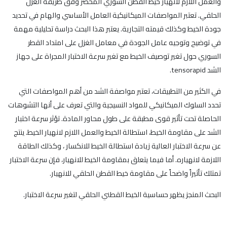
والعمل اللازم لانهيار خيط القطن السوري المحضر وفق طريقة الغزل
الحلقي. تعتبر المواصفات الميكانيكية العامل الأساسي والهام في تحديد
جودة الخيط وكذلك قيمته التجارية. يعتبر هذا البحث دراسة تحليلية مهمة
في توضيح وتوجيه عامل الجودة في معامل الغزل على امتداد القطر
السوري حول تغير توصيف الخيط مع تغير سرعة الاختبار المجراة على جهاز
الشد tensorapid.
في الكثير من التطبيقات، تعتبر مواصفة الشد من أهم المواصفات التي
تحدد السلوك الميكانيكي للمواد النسيجية والتي تعرف على أنها التشوهات
الحاصلة تحت تأثير قوى مطبقة على طول محاور المادة. تؤثر سرعة اختبار
الشد على مقاومة الخيط، استطالة الخيط والعمل اللازم لانهيار الخيط. ينتج
عن سرعة الاختبار العالية زيادة استطالة الخيط للانكسار ، وكذلك الطاقة
اللازمة لانهياره. أما فيما يتعلق بمقاومة الخيط للانهيار، فإن سرعة الاختبار
تمتلك تأثيراً واضحاً على مقاومة خيط القطن الحلقي للانهيار.
البحث المنجز يظهر حساسية الخيط القطني الحلقي لتغير سرعة الاختبار.