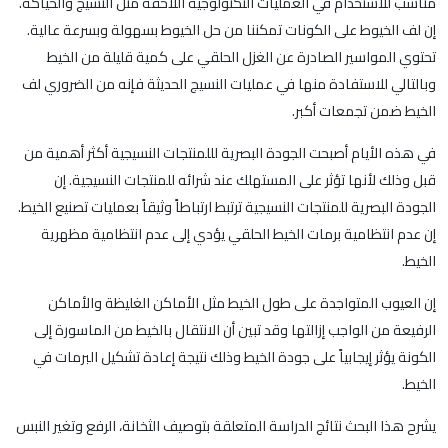
مناسب للاستخدام في العمليات التكنولوجية اللاحقة مثل النسيج والحياكة.
إن لف الخيوط على الكونات تمكننا من حل الخيوط بسهولة وبسرعة عالية.
تحتوي المواسير الصادرة عن الغزل الحلقي على كمية قليلة من الخيط
وبالتالي للاستفادة منها في عمليات النسيج الحديثة فإنه من الضروري لف
الخيط ضمن تجمعات أكبر.
في هذه الأيام أصبحت الجودة البصرية لللمنتجات النسيجية أكثر أهمية من
قبل وذلك لأنها تؤثر على المستهلك عند شرائه للمنتجات النسيجية. إن
الجودة البصرية للمنتجات النسيجية ترتبط ارتباطاً وثيقاً بعمليات تصنيع الخيط.
إن عدم انتظامية برمات الخيط الحلقي يؤدي إلى عدم انتظامية مظهرية
الخيط.
إن العيوب المتواجدة على طول الخيط مثل الأماكن الغليظة والأماكن
الرفيعة من الواجب إزالتها وقد تبين أن الانتقال بالخيط من الماسورة إلى
الكونة يؤثر إيجابياً على جودة الخيط وذلك نتيجة إعادة تشكيل البرمات في
الخيط.
يشرح هذا البحث نتائج الدراسة المتعلقة بتوصيف الثخانة، الرفع وتغير النبس