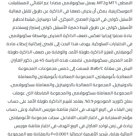
النمطين MT1 وMT2. يعمل سكوبولامين مضادا غير انتقائي للمستقبلات
الموسكارينية، يمكن أن يحرض ضعفا في الذاكرة عن طريق تقليل فعالية
الأستيل كولين في الجهاز العصبي المركزي. أما دونيبنزيل فيثبط تحطيم
الأسيتيل كولين عن طريق تثبيط خميرة الأسيتيل كولين إستيراز ويستخدم
عادة محفزا إيجابيا لعكس ضعف الذاكرة المحرض بواسطة سكوبولامين
في الاختبارات السلوكية. يهدف هذا البحث إلى تقصي إمكانية إعطاء مادة
أغوميلاتين لتعزيز الذاكرة طويلة الأمد، وللوقاية من ضعف الذاكرة طويلة
الأمد المحرض بسكوبولامين. تضمنت هذه الدراسة 45 من ذكور الفئران
البيض من سلالة Balb/C، قسمت إلى خمس مجموعات: المجموعة
المعالجة بأغوميلاتين، المجموعة المعالجة بأغوميلاتين والمعاملة
بالدونيبنزيل، المجموعة المعالجة بالدونيبنزيل والمعاملة بسكوبولامين،
المجموعة المعاملة بسكوبولامين والمجموعة الضابطة التي عوملت
بملح كلوريد الصوديوم 0.9%. يعتمد تقييم الذاكرة طويلة الأمد على حساب
زمن البقاء في الربع الهدف في اختبار متاهة موريس المائية، وعلى حساب
مؤشر الاستجابة في اختبار التجنب اللافاعل. سجلت مجموعة الأغوميلاتين
زيادة في زمن تواجد الفئران في الربع الهدف في اختبار متاهة موريس
المائية بفارق شديد الأهمية احصائيا P<0.0001 بالمقارنة مع المجموعة