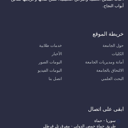
أبواب النجاح.
خريطة الموقع
حول الجامعة
خدمات طلابية
الكليات
الأخبار
أمانة ومديريات الجامعة
البومات الصور
الالتحاق بالجامعة
البومات الفيديو
البحث العلمي
اتصل بنا
ابقى على اتصال
سوريا - حماة
طريق حماة حمص الدولي - مفرق تل قرطل