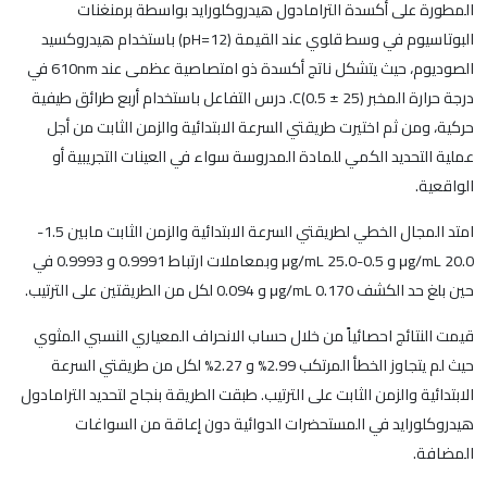
المطورة على أكسدة الترامادول هيدروكلورايد بواسطة برمنغنات
البوتاسيوم في وسط قلوي عند القيمة (pH=12) باستخدام هيدروكسيد
الصوديوم، حيث يتشكل ناتج أكسدة ذو امتصاصية عظمى عند 610nm في
درجة حرارة المخبر (25 ± 0.5)C. درس التفاعل باستخدام أربع طرائق طيفية
حركية، ومن ثم اختيرت طريقتي السرعة الابتدائية والزمن الثابت من أجل
عملية التحديد الكمي للمادة المدروسة سواء في العينات التجريبية أو
الواقعية.
امتد المجال الخطي لطريقتي السرعة الابتدائية والزمن الثابت مابين 1.5-
20.0 μg/mL و 0.5-25.0 μg/mL وبمعاملات ارتباط 0.9991 و 0.9993 في
حين بلغ حد الكشف 0.170 μg/mL و 0.094 لكل من الطريقتين على الترتيب.
قيمت النتائج احصائياً من خلال حساب الانحراف المعياري النسبي المثوي
حيث لم يتجاوز الخطأ المرتكب 2.99% و 2.27% لكل من طريقتي السرعة
الابتدائية والزمن الثابت على الترتيب. طبقت الطريقة بنجاح لتحديد الترامادول
هيدروكلورايد في المستحضرات الدوائية دون إعاقة من السواغات
المضافة.