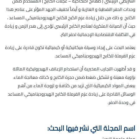
الشريطي الرئيسي ( صفائح احتكاكية – عجلات الكابح ) المستخدم ضمن
وحدات الحفر النفطية و الغازية و أيضاً تخفيف الجهد المؤثر على عناصر هذا
الكابح و ذلك من خلال زيادة عزم الكبح للكابح الهيدروديناميكي المساعد ،
حيث أن الصيانة المتكررة لعناصر الكابح الرئيسي تؤدي إلى هدر الزمن و زيادة
في التكلفة الاقتصادية الإجمالية لحفر البئر.
يعتمد البحث على إيجاد وسيلة ميكانيكية أو كيميائية تكون قادرة على زيادة
عزم الفرملة للكابح الهيدروديناميكي المساعد.
و قد أظهرت التجارب المخبرية أن استخدام الزعانف الهيدروليكية المائلة
بزاوية معينة و تشكيل ضغط ضمن حجرة الكابح و كذلك معالجة الماء
ببعض المواد الكيميائية التي تزيد من كثافة و لزوجة الماء من أهم
الوسائل القادرة على زيادة عزم الفرملة للكابح الهيدروديناميكي المساعد
في وحدة الحفر.
اسم المجلة التي نشر فيها البحث:
مجلة جامعة البعث.