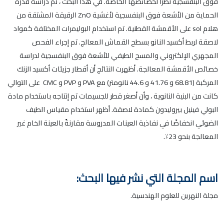
فوق البنفسجية نظرًا لخصائصها الخاصة. في هذا البحث ، تم دراسة قدرة
الحماية من الأشعة فوق البنفسجية لأغشية ZnO الرقيقة المشتقة من
هلام sol على الأقمشة القطنية. تم استخدام البوليمرات المختلفة كمواد
لاصقة لربط أكسيد النانو بسطح القماش المعالج. تم إجراء الفحص
المجهري الإلكتروني والمسح الطيفي للأشعة فوق البنفسجية لدراسة
خصائص الأقمشة المعالجة. أظهرت النتائج أن أقطار جزيئات أكسيد الزنك
المركبة (68.81 و 41.76 و 44.6 نانومتر) مع PVA و PVP و CMC على التوالي
كانت من البنية النانوية ، وأن أصغر قطر للجسيمات تم إنتاجه باستخدام مادة
البولي فينيل بيروليدون كمادة لاصقة. أظهر استخدام مقياس الطيف
الضوئي انخفاضًا في نفاذية العينات المدروسة مقارنةً بالعينة الخام غير
المعالجة بنحو 23٪.
اسم المجلة التي نشر فيها البحث:
مجلة النهرين للعلوم الهندسية.