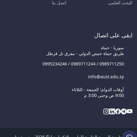
البحث العلمي
اتصل بنا
ابقى على اتصال
سوريا - حماة
طريق حماة حمص الدولي - مفرق تل قرطل
0995234246 / 0989711244 / 0989711250
info@aust.edu.sy
أوقات الدوام: الجمعة - الثلاثاء
9:00 ص وحتى 3:00 م
الجامعة العربية الخاصة للعلوم والتكنولوجيا © 2026, مديرية نظم