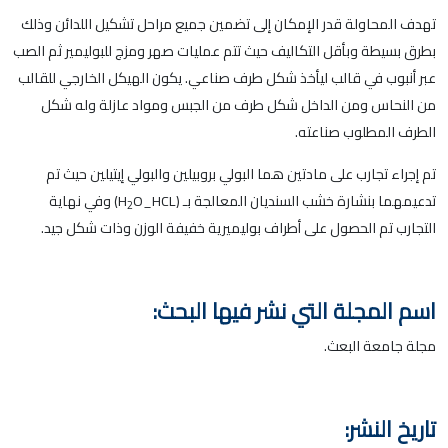
تهدف المحاولة قدر الإمكان إلى تضمين جميع مراحل تشكيل اللدائن وذلك
بطرق بسيطة وبأقل التكاليف حيث تتم عمليات صهر ومزج للبوليمير ثم الصب
عبر أنبوب في قالب ليأخذ شكل طرف صناعي. يكون الهيكل الخارجي للقالب
من النحاس ومن الداخل شكل طرف من الجبس ومواد عازلة وله شكل
الطرف المطلوب صناعته.
تم إجراء تجارب على مادتين هما البولي بروبيلين والبولي إيتيلين حيث تم
تدعيمهما بنشارة خشب السنديان المعالجة بـ (H
O_HCL) وفي نهاية
2
التجارب تم الحصول على أطراف بوليميرية خفيفة الوزن وذات شكل جيد.
اسم المجلة التي نشر فيها البحث:
مجلة جامعة البعث.
تاريخ النشر: