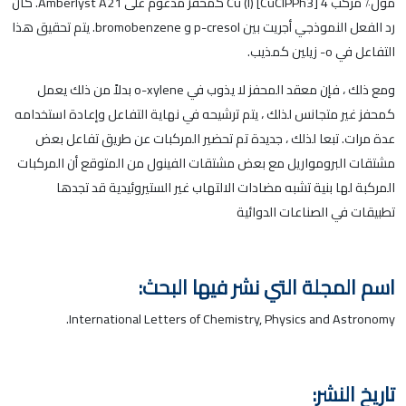
مول٪ مركب Cu (I) [CuClPPh3] 4 كمحفز مدعوم على Amberlyst A21. كان
رد الفعل النموذجي أجريت بين p-cresol و bromobenzene. يتم تحقيق هذا
التفاعل في o- زيلين كمذيب.
ومع ذلك ، فإن معقد المحفز لا يذوب في o-xylene بدلاً من ذلك يعمل
كمحفز غير متجانس لذلك ، يتم ترشيحه في نهاية التفاعل وإعادة استخدامه
عدة مرات. تبعا لذلك ، جديدة تم تحضير المركبات عن طريق تفاعل بعض
مشتقات البرومواريل مع بعض مشتقات الفينول من المتوقع أن المركبات
المركبة لها بنية تشبه مضادات الالتهاب غير الستيروئيدية قد تجدها
تطبيقات في الصناعات الدوائية
اسم المجلة التي نشر فيها البحث:
International Letters of Chemistry, Physics and Astronomy.
تاريخ النشر: