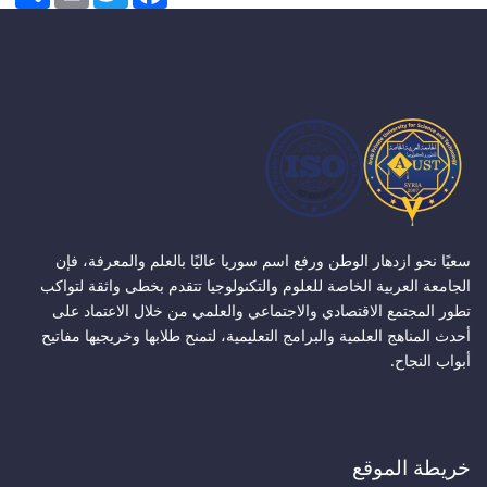
سعيًا نحو ازدهار الوطن ورفع اسم سوريا عاليًا بالعلم والمعرفة، فإن
الجامعة العربية الخاصة للعلوم والتكنولوجيا تتقدم بخطى واثقة لتواكب
تطور المجتمع الاقتصادي والاجتماعي والعلمي من خلال الاعتماد على
أحدث المناهج العلمية والبرامج التعليمية، لتمنح طلابها وخريجيها مفاتيح
أبواب النجاح.
خريطة الموقع