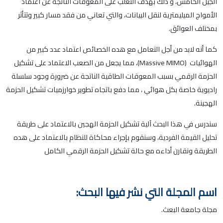
الجيل الخامس، و ذلك بهدف التغلب على المعوقات الناتجة عن اعتماد
الأمواج الميليمترية لنقل البيانات، والتي تعاني من فقد مسار كبير وتتأثر
بمختلف العوائق
.
كما أنه لابد من أجل التعامل مع هده الخصائص اعتماد عدد كبير من
الهوائيات
(Massive MIMO)
، مما يجعل من الصعب الاعتماد على تشكيل
الحزمة الرقمي بسبب المعوقات الطاقية الناتجة عن ضرورة وجود سلسلة
راديوية خاصة بكل هوائي ، مما دفع باتجاه تطوير خوارزميات تشكيل الحزمة
الهجينة
.
سندرس في هذا البحث آلية تشكيل الحزمة الهجين بالاعتماد على طريقة
تحليل القيمة الفردية، وسنقوم بإجراء محاكاة للنظام بالاعتماد على هده
الطريقة ونقارن أداءه مع حالة تشكيل الحزمة الرقمي الكامل
اسم المجلة التي نشر فيها البحث:
مجلة جامعة البعث.