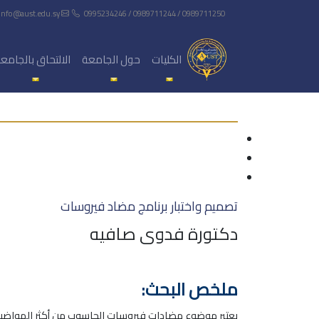
info@aust.edu.sy
0995234246 / 0989711244 / 0989711250
الكليات
حول الجامعة
الالتحاق بالجامع
تصميم واختبار برنامج مضاد فيروسات
دكتورة فدوى صافيه
ملخص البحث:
يعتبر موضوع مضادات فيروسات الحاسوب من أكثر المواضيع 