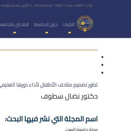
info@aust.edu.sy
0995234246 / 0989711244 / 0989711250
الكليات
حول الجامعة
الالتحاق بالجامع
تطور تصميم متاحف الأطفال لأداء دورها التعليم
دكتور نضال سطوف
اسم المجلة التي نشر فيها البحث:
مجلة جامعة البعث.