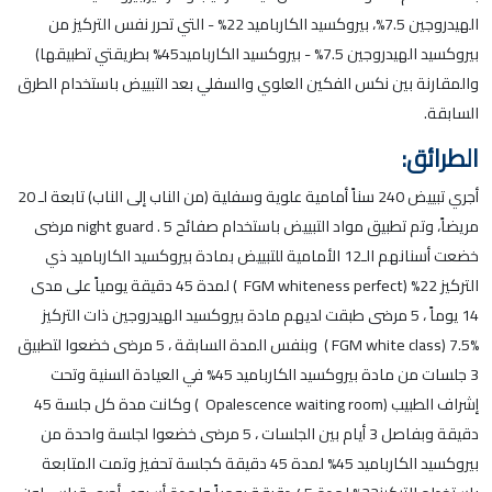
الهيدروجين 7.5%، بيروكسيد الكارباميد 22% - التي تحرر نفس التركيز من
بيروكسيد الهيدروجين 7.5% - بيروكسيد الكارباميد45% بطريقتي تطبيقها)
والمقارنة بين نكس الفكين العلوي والسفلي بعد التبييض باستخدام الطرق
السابقة.
الطرائق:
أجري تبييض 240 سناً أمامية علوية وسفلية (من الناب إلى الناب) تابعة لـ 20
مريضاً، وتم تطبيق مواد التبييض باستخدام صفائح night guard . 5 مرضى
خضعت أسنانهم الـ12 الأمامية للتبييض بمادة بيروكسيد الكارباميد ذي
التركيز 22% (FGM whiteness perfect ) لمدة 45 دقيقة يومياً على مدى
14 يوماً ، 5 مرضى طبقت لديهم مادة بيروكسيد الهيدروجين ذات التركيز
%7.5 (FGM white class ) وبنفس المدة السابقة ، 5 مرضى خضعوا لتطبيق
3 جلسات من مادة بيروكسيد الكارباميد 45% في العيادة السنية وتحت
إشراف الطبيب (Opalescence waiting room ) وكانت مدة كل جلسة 45
دقيقة وبفاصل 3 أيام بين الجلسات ، 5 مرضى خضعوا لجلسة واحدة من
بيروكسيد الكارباميد 45% لمدة 45 دقيقة كجلسة تحفيز وتمت المتابعة