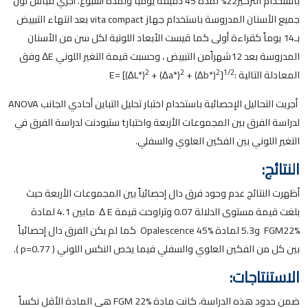
باستخدام التركيز22% لمدة 45 دقيقة يومياً ولمدة أسبوع. أجري قياس لون
جميع الأسنان المدروسة باستخدام جهاز vita compact بعد انتهاء التبييض
بـ14 يوماً كقراءة أولى كما قيست الأبعاد اللونية لكل سن من الأسنان
المدروسة بعد 12شهراًمن التبييض ، وحسبت قيمة التغير اللوني ΔE وفق
2
2
2
1/2
المعادلة التالية :E= [(∆L*)
]
+ (∆b*)
+ (∆a*)
أجريت التحاليل الإحصائية باستخدام اختبار تحليل التباين أحادي الجانب ANOVA
لدراسة الفرق بين المجموعات الأربعة واختبارt ستيودنت لدراسة الفرق في
التغير اللوني بين الفكين العلوي والسفلي.
النتائج:
أظهرت النتائج عدم وجود فرق دال إحصائياً بين المجموعات الأربعة حيث
بلغت قيمة مستوى الدلالة 0.07 وتراوحت قيمة Δ E مابين 4.1 لمادة
FGM22% و5.3 لمادة Opalescence 45% كما لم يكن الفرق دال إحصائياً
بين كل من الفكين العلوي والسفلي فيما يخص النكس اللوني ( p=0.77 ).
الاستنتاجات:
ضمن حدود هذه الدراسة، كانت مادة FGM 22% هي المادة الأقل نكساً