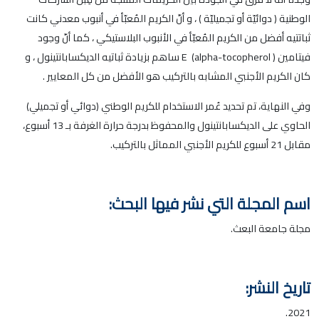
الوطنية ( دوائيّة أو تجميليّة ) ، و أنّ الكريم المُعبّأ في أنبوب معدني كانت
ثباتتيه أفضل من الكريم المُعبّأ في الأنبوب البلاستيكي ، كما أنّ وجود
فيتامين E (alpha-tocopherol ) ساهم بزيادة ثباتيه الديكسابانتينول ، و
كان الكريم الأجنبي المشابه بالتركيب هو الأفضل من كل المعايير .
وفي النهاية، تم تحديد عُمر الاستخدام للكريم الوطني (دوائي أو تجميلي)
الحاوي على الديكسابانتينول والمحفوظ بدرجة حرارة الغرفة بـ 13 أسبوع،
مقابل 21 أسبوع للكريم الأجنبي المماثل بالتركيب.
اسم المجلة التي نشر فيها البحث:
مجلة جامعة البعث.
تاريخ النشر:
2021.