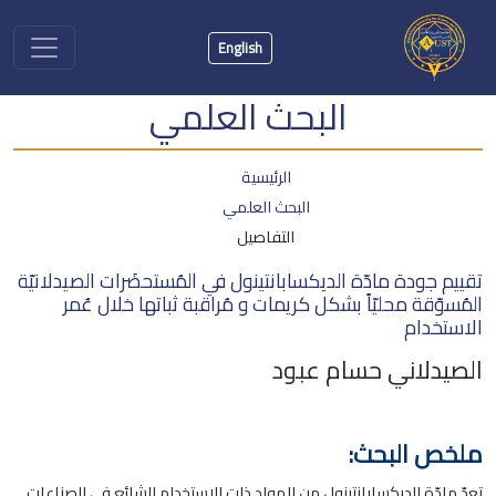
English
البحث العلمي
الرئيسية
البحث العلمي
التفاصيل
تقييم جودة مادّة الديكسابانتينول في المُستحضَرات الصيدلانيّة
المُسوّقة محليّاً بشكل كريمات و مُراقبة ثباتها خلال عُمر
الاستخدام
الصيدلاني حسام عبود
ملخص البحث:
تعدّ مادّة الديكسابانتينول من المواد ذات الاستخدام الشائع في الصناعات