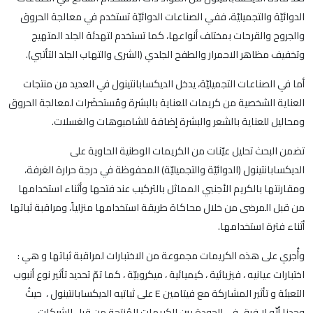
الدوائيّة والتجميليّة، ففي الصناعات الدوائيّة تستخدم في معالجة الحروق
والجروح والقرحات بمختلف أنواعها، كما تستخدم لتهدئة الجلد المتهيج
وتخفيف مظاهر الاحمرار والطفح الجلدي (الشرى والتهاب الجلد التأتبي).
أما في الصناعات التجميليّة، يدخل الديكسابانتينول في العديد من منتجات
العناية الشخصية من كريمات للعناية بالبشرة ومُستحضَرات لمعالجة الحروق
ومحاليل للعناية بالشعر والبشرة إضافة للشامبوهات والغسلات.
تضمن البحث تحليل عيّنات من الكريمات الوطنية الحاوية على
الديكسابانتينول (الدوائيّة والتجميليّة) المحفوظة في درجة حرارة الغرفة،
ومقارنتها بالكريم الأجنبي المماثل بالتركيب عند فتحها وأثناء استخدامها
من قبل المرضى من خلال محاكاة طريقة استخدامها منزلياً، ومراقبة ثباتها
أثناء فترة استخدامها.
وأُجري على هذه الكريمات مجموعة من الاختبارات لمراقبة ثباتها و هي :
اختبارات عيانيه ، فيزيائية ، كيميائية ، ميكروبيّة ، كما تمّ تحديد تأثير نوع أنبوب
التعبئة و تأثير المشاركة مع فيتامين E على ثباتيه الديكسابانتينول ، حيثُ
وجدنا أنّه لا فرق في الجودة بين الكريمات المُنتجة من قِبل الشركات