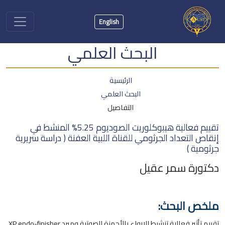
English
البحث العلمي
الرئيسية
البحث العلمي
التفاصيل
تقييم فعالية هيبوكلوريت الصوديوم 5.25% المنشط في
إنقاص التعداد الجرثومي للقناة اللبية العفنة ( دراسة سريرية
جرثومية )
دكتورة سمر عقيل
ملخص البحث:
تقييم تأثير فعالية تنشيط الإرواء بالأجهزة الصوتية ومبرد XP endo-finisher