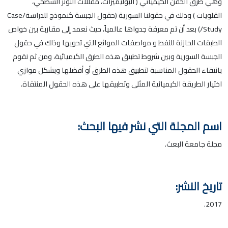
وهي طرق الحقن الكيميائي ( البوليميرات، مقللات التوتر السطحي،
القلويات ) وذلك في حقولنا السورية (حقول الجبسة كنموذج للدراسة/Case
Study/) بعد أن تم معرفة جدواها عالمياً، حيث نعمد إلى مقاربة بين خواص
الطبقات الخازنة للنفط و مواصفات الموائع التي تحويها وذلك في حقول
الجبسة السورية وبين شروط تطبيق هذه الطرق الكيميائية، ومن ثم نقوم
بانتقاء الحقول المناسبة لتطبيق هذه الطرق أو أفضلها وبشكل موازي
اختيار الطريقة الكيميائية المثلى وتطبيقها على هذه الحقول المنتقاة.
اسم المجلة التي نشر فيها البحث:
مجلة جامعة البعث.
تاريخ النشر:
2017.