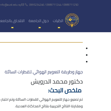
info@aust.edu.sy
0995234246 / 0989711244 / 0989711250
الكليات
حول الجامعة
الالتحاق بالجامع
جهاز وطريقة التعويم الهوائي للقطرات السائلة
دكتور محمد الدرويش
ملخص البحث:
تم تصنيع جهاز للتعويم الهوائي للقطرات السائلة وتم اختب
ومقارنة النتائج التجريبية بنتائج المحاكاة العددية.