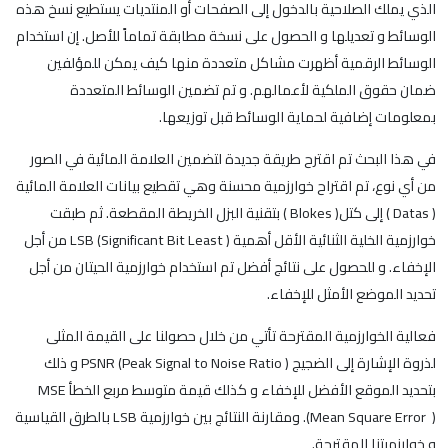
الذي يملك الصلاحية بالدخول إلى الصفحات أو المنتديات يستطيع نسخ هذه
الوسائط و تعديلها و الحصول على نسخة مطابقة تماماً للأصل. إن استخدام
الوسائط الرقمية أظهرت مشاكل متعددة منها كيف يمكن للمؤلفين
ضمان حقوق الملكية لأعمالهم. و تم تضمين الوسائط المتعددة
بمعلومات إضافية لحماية الوسائط قبل توزيعها.
في هذا البحث تم اقترح طريقة جديدة لتضمين العلامة المائية في الصور
من أي نوع، تم اقتراح خوارزمية محسنة وهي تقطيع بيانات العلامة المائية
( Datas ) إلى كتل( Blokes ) بتقنية البزل الخريطة المقطعة. ثم طبقت
خوارزمية الخلية الثنائية الأقل أهمية LSB (Significant Bit Least ) من أجل
الإخفاء. و للحصول على نتائج أفضل تم استخدام خوارزمية الحيتان من أجل
تحديد الموضع الأمثل للإخفاء.
فعالية الخوارزمية المقترحة تأتي من خلال حصولنا على القيمة المثلى
لذروة الإشارة إلى الضجيج PSNR (Peak Signal to Noise Ratio ) و ذلك
بتحديد الموقع الأفضل للإخفاء و كذلك قيمة متوسط مربع الخطأ MSE
(Mean Square Error ). ومقارنة النتائج بين خوارزمية LSB بالطرق القياسية
و خوارزميتنا المقترحة.