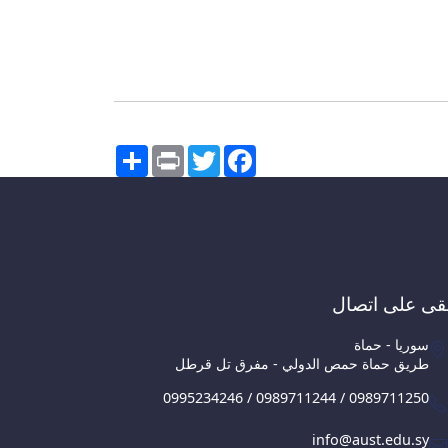
Share
Print
Twitter
Facebook
قى على اتصال
سوريا - حماة
طريق حماة حمص الدولي - مفرق تل قرطل
0995234246 / 0989711244 / 0989711250
info@aust.edu.sy