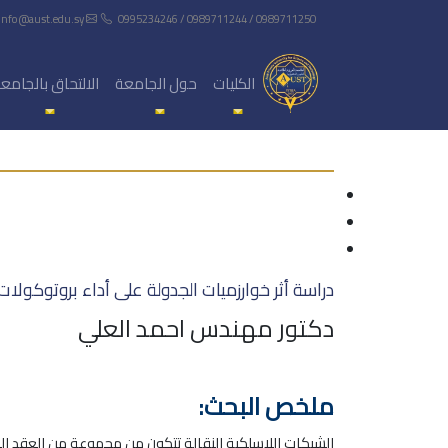
info@aust.edu.sy
0995234246 / 0989711244 / 0989711250
الكليات
حول الجامعة
الالتحاق بالجامع
دراسة أثر خوارزميات الجدولة على أداء بروتوكولات
دكتور مهندس احمد العلي
ملخص البحث:
الشبكات اللاسلكية النقالة تتكون من مجموعة من العقد ال