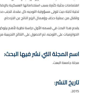
اهتمامات بحثية كثيرة بسبب استخداماتها العسكرية بالإضا
تحتية ثابتة حيث تتولى مسؤولية التوجيه كل عقدة. لتجنب حدو
ولتقلل من عملية حذف وإهمال الرزم الناتج عن الازدحام.
يقدم هذا البحث في قسمه الأول دراسة نظرية لأهم برتوكولا
الخوارزميات على التوجيه. تم الحصول على النتائج التجريبية م
اسم المجلة التي نشر فيها البحث:
مجلة جامعة البعث.
تاريخ النشر:
2015.