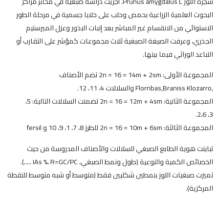
شجرة اللوز Prunus amygdalus L. أجريت دراسة صبغية في مخابر مراكز
البحوث العلمية الزراعية بحمص وحلب على خلايا جسمية في مرحلة الطور
الاستوائي من الانقسام غير المباشر بعد إنبات البذور وعزل الميرستيم
الجذري، وعرفت الصيغة الصبغية ثلاث مجموعات كمؤشر على التقارب أو
التباعد الوراثي فيما بينها.
المجموعة الأولى: 2n = 16 = 14m + 2sm تضم الأصناف
,Flornbas,Braniss Klozarro والسلالات 4، 11، 12.
المجموعة الثانية: 2n = 16 = 12m + 4sm تضمنت السلالات التالية: 5،
3، 2،6.
المجموعة الثالثة: 2n = 16 = 10m + 6sm للطرز 8، 7، 1، 9، 10 و fersil
تباينت هوية الطابع الصبغي للسلالات والأصناف المدروسة من حيث
الخصائص الكمية والنوعية (طول ونمط الصبغي، IAs %، R=GC/PC .....).
تميزت صبغيات اللوز بنمطين شكليين فقط (متوسط أو شبه متوسط للنقطة
المركزية).